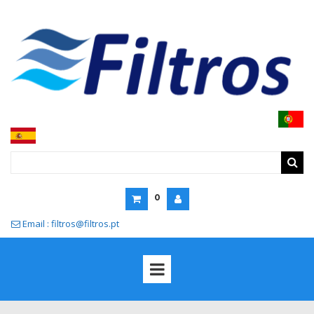
0
Email : filtros@filtros.pt
