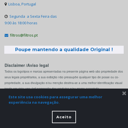
Lisboa, Portugal

Segunda a Sexta Feira das

9:00 às 18:00 horas
filtros@filtros.pt

Poupe mantendo a qualidade Original !
Disclaimer /Aviso legal
Todos os logotipos e marcas apresentadas na presente página web são propriedade dos
seus legais propriétarios, a sua exibição não pressupõe qualquer tipo de posse ou co-
propriedade, a sua divulgação e/ou menção destina-se a uma melhor identificação visual
tendo em vista uma ágil percepção dos produtos e/ou marca associada.
Este site usa cookies para assegurar uma melhor
experiência na navegação.
© 2022 Filtros.pt. All Rights Reserved.
Aceito

