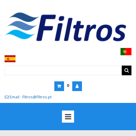
0
Email : filtros@filtros.pt
