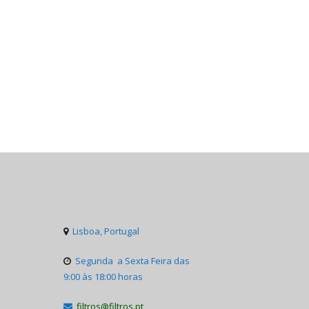
Lisboa, Portugal

Segunda a Sexta Feira das

9:00 às 18:00 horas
filtros@filtros.pt
