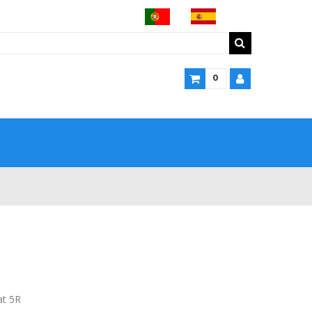
0
t 5R