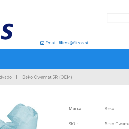
Email : filtros@filtros.pt

tivado
Beko Owamat 5R (OEM)
Marca:
Beko
SKU:
Beko Owama